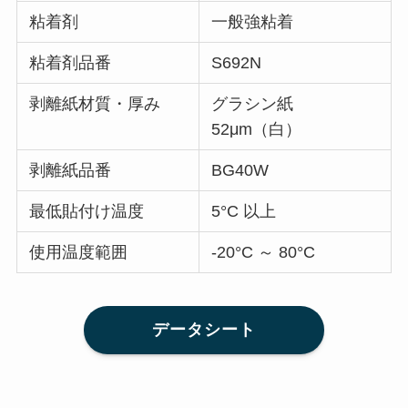
粘着剤
一般強粘着
粘着剤品番
S692N
剥離紙材質・厚み
グラシン紙
52μm（白）
剥離紙品番
BG40W
最低貼付け温度
5°C 以上
使用温度範囲
-20°C ～ 80°C
データシート