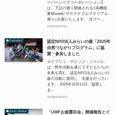
ーバーシーズコーポレーション】
は、下記の通り開催される<高機能
素材week/ サステナブルマテリアル
展>に出展いたします。 当ブー…
2025年10月27日
認定NPO法人みらいの森「2025年
Corporation
自然つながりプログラム」に協
賛・参加しました
エイブリィ・デニソン・ジャパン
は、野外活動を通じて子どもたちの
未来を育む、認定NPO法人みらいの
森の活動に賛同し、支援を行ってい
ます。 2025年10月11日、協賛し
ま…
2025年10月22日
「UWFお披露目会」開催報告とイ
Event / Seminar