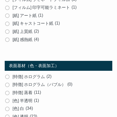
(1)
[フィルム] 印字可能ラミネート
(1)
[紙] アート紙
(1)
[紙] キャストコート紙
(2)
[紙] 上質紙
(4)
[紙] 感熱紙
表面基材（色・表面加工）
(2)
[特徴] ホログラム
(0)
[特徴] ホログラム（バブル）
(11)
[特徴] 蒸着
(1)
[色] 半透明
(34)
[色] 白
(23)
[色] 透明