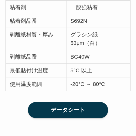
粘着剤
一般強粘着
粘着剤品番
S692N
剥離紙材質・厚み
グラシン紙
53μm（白）
剥離紙品番
BG40W
最低貼付け温度
5°C 以上
使用温度範囲
-20°C ～ 80°C
データシート